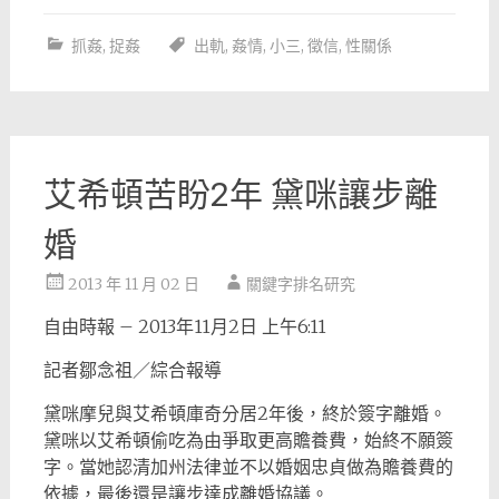
抓姦
,
捉姦
出軌
,
姦情
,
小三
,
徵信
,
性關係
艾希頓苦盼2年 黛咪讓步離
婚
2013 年 11 月 02 日
關鍵字排名研究
自由時報 – 2013年11月2日 上午6:11
記者鄒念祖／綜合報導
黛咪摩兒與艾希頓庫奇分居2年後，終於簽字離婚。
黛咪以艾希頓偷吃為由爭取更高贍養費，始終不願簽
字。當她認清加州法律並不以婚姻忠貞做為贍養費的
依據，最後還是讓步達成離婚協議。