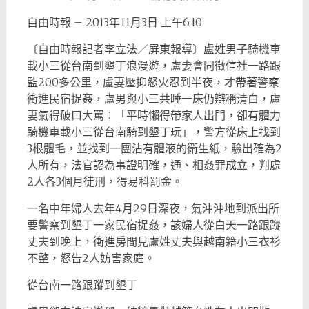
自由時報 – 2013年11月3日 上午6:10
〔自由時報記者李立法／屏東報導〕盧姓男子騎機車
載小三從台南到墾丁浪漫遊，盧妻會同徵信社一路跟
監200多公里，盧妻壓抑怒火忍到半夜，才帶著警察
衝進民宿捉姦，盧男與小三共睡一床仍辯稱清白，盧
妻氣得破口大罵︰「平時懶得帶家人出門，卻有體力
騎機車載小三從台南騎到墾丁玩」，警方從床上找到
3根體毛，並找到一團沾有體液的衛生紙，驗出確為2
人所有，法官認為事證明確，通、相姦罪成立，判處
2人各3個月徒刑，得易科罰金。
一名中年婦人去年4月29日深夜，氣沖沖地到派出所
要警察到墾丁一家民宿捉姦，該婦人從白天一路跟蹤
丈夫到晚上，衝進房間見盧姓丈夫與越南籍小三衣衫
不整，怒告2人妨害家庭。
從台南一路跟蹤到墾丁