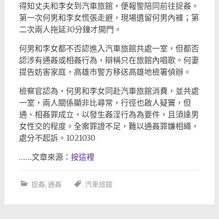
得知丈夫和李女到汽車旅館，便報警陪同前往捉姦。
第一次何男和李女慌張走避，現場遺留何男內褲；第
二次兩人拖延30分鐘才開門。
何男和李女都不否認進入汽車旅館共處一室，但都否
認涉有通姦或相姦行為，辯稱只在旅館內唱歌。何妻
提告妨害家庭，高雄市警方移送高雄地檢署偵辦。
檢察官認為，何男和李女同赴汽車旅館消費，並共處
一室，兩人關係顯非比尋常，行徑也啟人疑竇，但
通、相姦罪成立，以發生姦淫行為為要件，且須達男
女性交的程度。全案罪證不足，難以通姦罪嫌相繩，
處分不起訴。1021030
……..文章來源：
按這裡
捉姦
,
通姦
汽車旅館