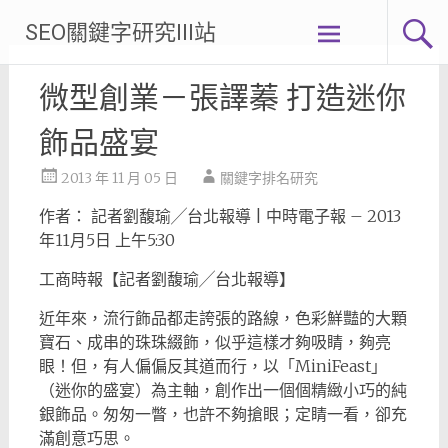
Skip
SEO關鍵字研究III站
to
content
微型創業－張譯蓁 打造迷你
飾品盛宴
2013 年 11 月 05 日
關鍵字排名研究
作者： 記者劉馥瑜╱台北報導 | 中時電子報 – 2013
年11月5日 上午5:30
工商時報【記者劉馥瑜╱台北報導】
近年來，流行飾品都走誇張的路線，色彩鮮豔的大顆
寶石、成串的珠珠綴飾，似乎這樣才夠吸睛，夠亮
眼！但，有人偏偏反其道而行，以「MiniFeast」
（迷你的盛宴）為主軸，創作出一個個精緻小巧的純
銀飾品。匆匆一瞥，也許不夠搶眼；定睛一看，卻充
滿創意巧思。