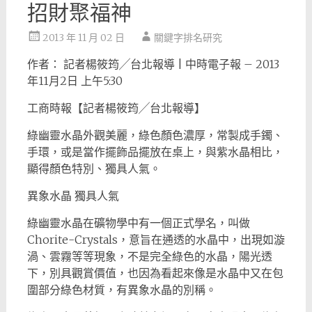
招財聚福神
2013 年 11 月 02 日
關鍵字排名研究
作者： 記者楊筱筠╱台北報導 | 中時電子報 – 2013
年11月2日 上午5:30
工商時報【記者楊筱筠╱台北報導】
綠幽靈水晶外觀美麗，綠色顏色濃厚，常製成手鐲、
手環，或是當作擺飾品擺放在桌上，與紫水晶相比，
顯得顏色特別、獨具人氣。
異象水晶 獨具人氣
綠幽靈水晶在礦物學中有一個正式學名，叫做
Chorite-Crystals，意旨在通透的水晶中，出現如漩
渦、雲霧等等現象，不是完全綠色的水晶，陽光透
下，別具觀賞價值，也因為看起來像是水晶中又在包
圍部分綠色材質，有異象水晶的別稱。