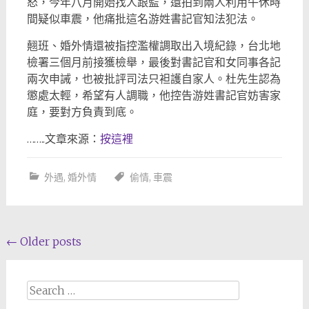
怒，今年八月開始找人跟監，還拍到兩人利用午休時
間疑似車震，他痛批這名游姓書記官知法犯法。
翹班、婚外情還被指控濫權調取出入境紀錄，台北地
檢署三個月前接獲檢舉，最後對書記官和女同事各記
兩次申誡，也被批評司法只袒護自家人。杜先生認為
懲處太輕，希望有人調職，他控告游姓書記官妨害家
庭，要對方負責到底。
……..文章來源：
按這裡
外遇
,
婚外情
偷情
,
車震
Posts
←
Older posts
navigation
Search
for: