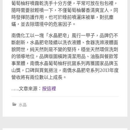
葡萄柚籽噴霧乾洗手十分方便，平常可放在包包裡，
隨時需要就輕噴一下，不僅葡萄柚馨香清爽宜人，同
時發揮防護作用，也可於睡前噴灑床被單，對抗塵
蟎，並去除環境中的危害因子。
南僑化工以一塊「水晶肥皂」風行一甲子，品牌仍不
斷創新，水晶肥皂陸續以洗衣液體、食器洗滌液體面
貌問世，純天然則是不變的堅持，穩坐天然環保洗劑
的領導地位，品牌版圖橫跨清潔用品、油脂與餐飲等
事業體，南僑水晶葡萄柚籽抗菌系列再獲國家品牌玉
山獎，口碑與買氣挹注，南僑水晶肥皂系列2013年度
營收將有兩位數以上成長。
……..文章來源：
按這裡
水晶