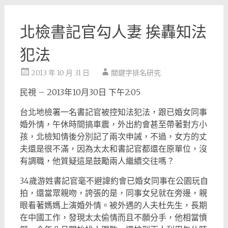
北檢書記官勾人妻 挨轟知法
犯法
2013 年 10 月 31 日
關鍵字排名研究
民視 – 2013年10月30日 下午2:05
台北地檢署一名書記官被控知法犯法，跟已婚女同事
婚外情，午休時間搞車震，外出約會甚至帶著對方小
孩，北檢知情後分別記了兩次申誡，不過，女方的丈
夫還是很不滿，因為太太和書記官都還在原單位，沒
有調職，他質疑這是鼓勵兩人繼續交往嗎？
34歲游姓書記官毫不避諱約會已婚女同事在公園玩自
拍，還當眾親吻，誇張的是，同事女兒就在旁邊，親
眼看著媽媽上演婚外情。被外遇的人夫杜先生，長期
在中國工作，發現太太偷情而且不願分手，他相當憤