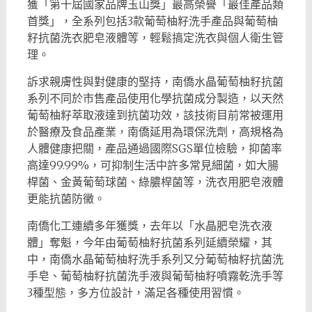
獲「第十屆國家品牌玉山獎」最高榮譽「最佳產品類
首獎」，全系列包括3款葡萄柚籽洗手產品與葡萄柚
籽抗菌洗衣肥皂液體等，輕鬆搞定洗衣與個人衛生管
理。
訴求親膚性與對健康的堅持，南僑水晶葡萄柚籽抗菌
系列不同於市售產品使用化學抗菌成分製造，以天然
葡萄柚籽萃取液達到抗菌功效，該技術目前常被運用
於醫療及食品產業，南僑延用為環保洗劑，高規格為
人體健康把關，產品通過國際SGS單位檢驗，抑菌率
高達99.99%，可抑制生活中許多常見細菌，如大腸
桿菌、金黃葡萄球菌、綠膿桿菌等，洗衣用肥皂液體
更能抗菌防黴。
南僑化工連續多年獲獎，去年以「水晶肥皂洗衣液
體」奪魁，今年由葡萄柚籽抗菌系列延續榮耀，其
中，南僑水晶葡萄柚籽洗手系列又分葡萄柚籽抗菌洗
手皂、葡萄柚籽抗菌洗手液與葡萄柚籽噴霧乾洗手等
3種型態，多方位設計，滿足各種使用習慣。