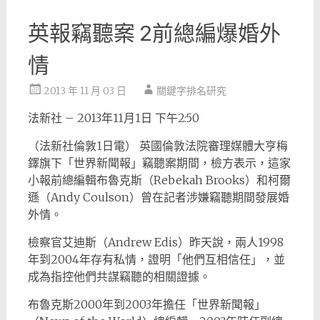
英報竊聽案 2前總編爆婚外
情
2013 年 11 月 03 日
關鍵字排名研究
法新社 – 2013年11月1日 下午2:50
（法新社倫敦1日電） 英國倫敦法院審理媒體大亨梅
鐸旗下「世界新聞報」竊聽案期間，檢方表示，這家
小報前總編輯布魯克斯（Rebekah Brooks）和柯爾
遜（Andy Coulson）曾在記者涉嫌竊聽期間發展婚
外情。
檢察官艾迪斯（Andrew Edis）昨天說，兩人1998
年到2004年存有私情，證明「他們互相信任」，並
成為指控他們共謀竊聽的相關證據。
布魯克斯2000年到2003年擔任「世界新聞報」