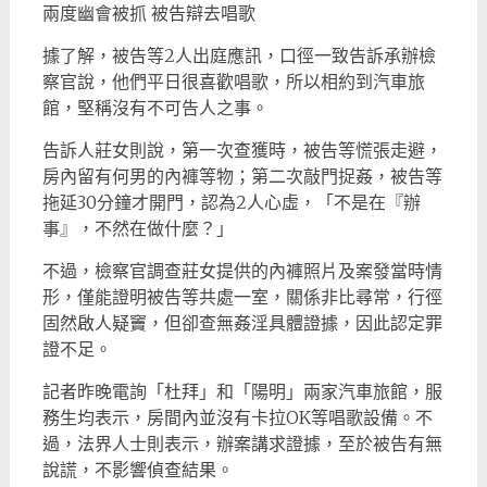
兩度幽會被抓 被告辯去唱歌
據了解，被告等2人出庭應訊，口徑一致告訴承辦檢
察官說，他們平日很喜歡唱歌，所以相約到汽車旅
館，堅稱沒有不可告人之事。
告訴人莊女則說，第一次查獲時，被告等慌張走避，
房內留有何男的內褲等物；第二次敲門捉姦，被告等
拖延30分鐘才開門，認為2人心虛，「不是在『辦
事』，不然在做什麼？」
不過，檢察官調查莊女提供的內褲照片及案發當時情
形，僅能證明被告等共處一室，關係非比尋常，行徑
固然啟人疑竇，但卻查無姦淫具體證據，因此認定罪
證不足。
記者昨晚電詢「杜拜」和「陽明」兩家汽車旅館，服
務生均表示，房間內並沒有卡拉OK等唱歌設備。不
過，法界人士則表示，辦案講求證據，至於被告有無
說謊，不影響偵查結果。