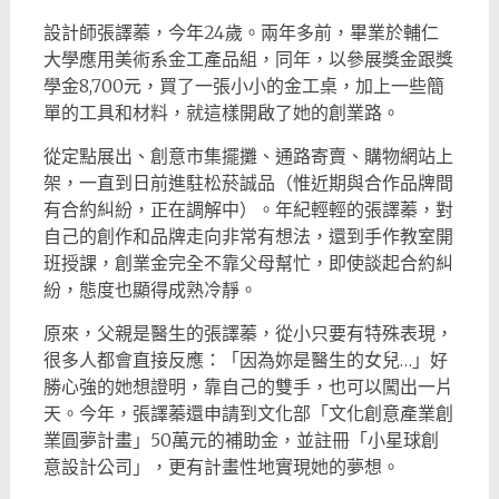
設計師張譯蓁，今年24歲。兩年多前，畢業於輔仁
大學應用美術系金工產品組，同年，以參展獎金跟獎
學金8,700元，買了一張小小的金工桌，加上一些簡
單的工具和材料，就這樣開啟了她的創業路。
從定點展出、創意市集擺攤、通路寄賣、購物網站上
架，一直到日前進駐松菸誠品（惟近期與合作品牌間
有合約糾紛，正在調解中）。年紀輕輕的張譯蓁，對
自己的創作和品牌走向非常有想法，還到手作教室開
班授課，創業金完全不靠父母幫忙，即使談起合約糾
紛，態度也顯得成熟冷靜。
原來，父親是醫生的張譯蓁，從小只要有特殊表現，
很多人都會直接反應：「因為妳是醫生的女兒…」好
勝心強的她想證明，靠自己的雙手，也可以闖出一片
天。今年，張譯蓁還申請到文化部「文化創意產業創
業圓夢計畫」50萬元的補助金，並註冊「小星球創
意設計公司」，更有計畫性地實現她的夢想。