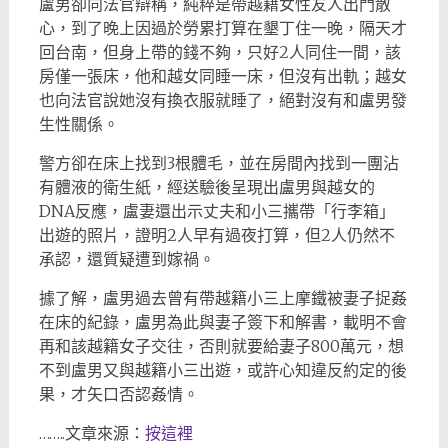
盧男卻向法官辯稱，純粹是帶越籍女性友人出門散
心，到了晚上因過於勞累打算在墾丁住一晚，隔天才
回台南，但身上帶的錢不夠，只好2人同住一間，該
房僅一張床，他和越女同睡一床，但沒有出軌；越女
也向法官說她沒有換衣服就睡了，絕對沒有和盧男發
生性關係。
警方卻在床上找到3根體毛，並在房間內找到一團沾
有體液的衛生紙，經送驗後呈現出盧男與越女的
DNA反應，盧妻還出示丈夫和小三攜帶「行李箱」
出遊的照片，證明2人早有過夜打算，但2人仍然不
承認，還質疑遭到嫁禍。
據了解，盧男過去曾有帶越籍小三上摩鐵被妻子捉姦
在床的紀錄，盧男為此與妻子簽下和解書，載明不會
再和該越籍女子交往，否則就要給妻子800萬元，想
不到盧男又與越籍小三出遊，或許心知違反約定的後
果，才矢口否認姦情。
……..文章來源：
按這裡