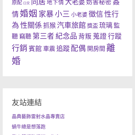
同居
姦
大老婆
妨害秘密
地下情
原配
口交
婚姻
家暴
小三
徵信
性行
情
小老婆
為
性關係
汽車旅館
琉璃
抓猴
監
獎盃
紀念品
第三者
蒐證
行蹤
背叛
聽
竊聽
離
行銷
配偶
追蹤
賓館
車震
開房間
婚
友站連結
晶典藝飾雷射水晶專賣店
蝸牛總是想落跑