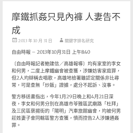
摩鐵抓姦只見內褲 人妻告不
成
2013 年 10 月 31 日
關鍵字排名研究
自由時報 – 2013年10月31日 上午8:40
〔自由時報記者鮑建信／高雄報導〕均有家室的李女
和何男，二度上摩鐵幽會被查獲，涉嫌妨害家庭罪，
但2人均辯稱去唱歌，高雄地檢署雖認定關係非比尋
常，可是查無「炒飯」證據，處分不起訴、沒事。
警方移送書指出，今年1月29日晚上和4月21日深
夜，李女和何男分別在高雄市苓雅區武廟路「杜拜」
及三民區褒揚街的「陽明」汽車旅館幽會，均被何男
莊姓妻子會同轄區警方查獲，憤而控告2人涉嫌通姦
罪。