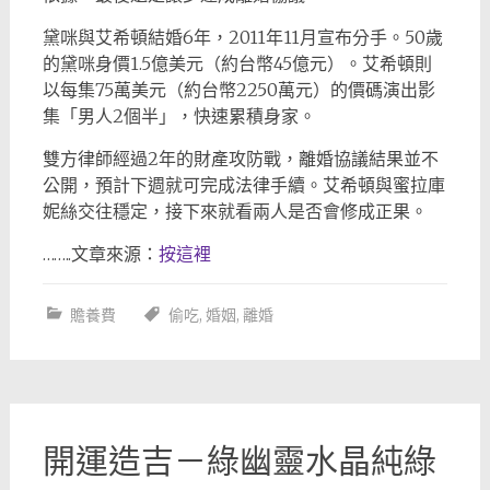
黛咪與艾希頓結婚6年，2011年11月宣布分手。50歲
的黛咪身價1.5億美元（約台幣45億元）。艾希頓則
以每集75萬美元（約台幣2250萬元）的價碼演出影
集「男人2個半」，快速累積身家。
雙方律師經過2年的財產攻防戰，離婚協議結果並不
公開，預計下週就可完成法律手續。艾希頓與蜜拉庫
妮絲交往穩定，接下來就看兩人是否會修成正果。
……..文章來源：
按這裡
贍養費
偷吃
,
婚姻
,
離婚
開運造吉－綠幽靈水晶純綠