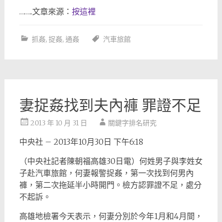
……..文章來源：
按這裡
抓姦
,
捉姦
,
通姦
汽車旅館
妻捉姦找到夫內褲 罪證不足
2013 年 10 月 31 日
關鍵字排名研究
中央社 – 2013年10月30日 下午6:18
（中央社記者陳朝福高雄30日電）何姓男子與李姓女
子赴汽車旅館，何妻報警捉姦，第一次找到何男內
褲，第二次拖延半小時開門。檢方認罪證不足，處分
不起訴。
高雄地檢署今天表示，何妻分別於今年1月和4月間，