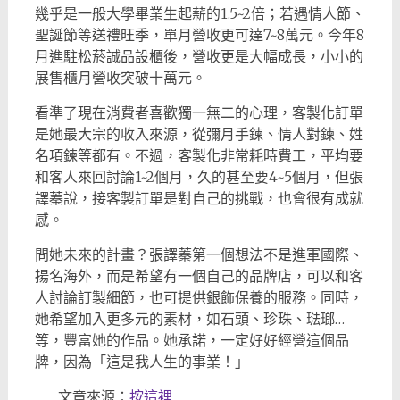
幾乎是一般大學畢業生起薪的1.5~2倍；若遇情人節、
聖誕節等送禮旺季，單月營收更可達7~8萬元。今年8
月進駐松菸誠品設櫃後，營收更是大幅成長，小小的
展售櫃月營收突破十萬元。
看準了現在消費者喜歡獨一無二的心理，客製化訂單
是她最大宗的收入來源，從彌月手鍊、情人對鍊、姓
名項鍊等都有。不過，客製化非常耗時費工，平均要
和客人來回討論1~2個月，久的甚至要4~5個月，但張
譯蓁說，接客製訂單是對自己的挑戰，也會很有成就
感。
問她未來的計畫？張譯蓁第一個想法不是進軍國際、
揚名海外，而是希望有一個自己的品牌店，可以和客
人討論訂製細節，也可提供銀飾保養的服務。同時，
她希望加入更多元的素材，如石頭、珍珠、琺瑯…
等，豐富她的作品。她承諾，一定好好經營這個品
牌，因為「這是我人生的事業！」
……..文章來源：
按這裡