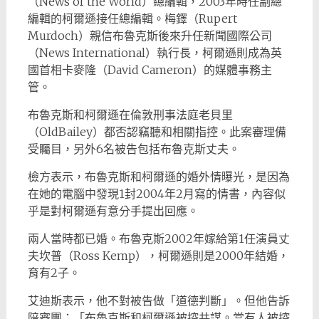
（News of the World）總編輯，2003年時任副總
編輯的柯爾遜接任總編輯。梅鐸（Rupert
Murdoch）親信布魯克斯後來升任新聞國際公司
（News International）執行長，柯爾遜則成為英
國首相卡麥隆（David Cameron）的媒體事務主
管。
布魯克斯和柯爾遜在倫敦刑事法庭老貝里
（OldBailey）都否認竊聽和相關指控。此案審理備
受矚目，另外6名被告包括布魯克斯丈夫。
檢方表示，布魯克斯和柯爾遜的婚外情曝光，是因為
在她的電腦中發現1封2004年2月寫的情書，內容似
乎是對柯爾遜有意分手提出回應。
兩人當時都已婚。布魯克斯2002年嫁給第1任演員丈
夫坎普（Ross Kemp），柯爾遜則是2000年結婚，
育有2子。
艾迪斯表示，他不對被告做「道德判斷」。但他告訴
陪審團：「布魯克斯和柯爾遜被控共謀。當有人被控