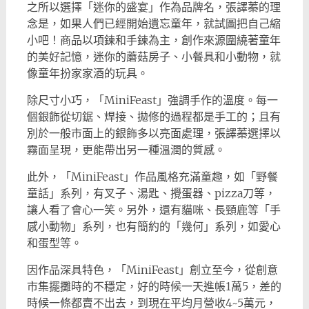
之所以選擇「迷你的盛宴」作為品牌名，張譯蓁的理
念是，如果人們已經開始遺忘童年，就試圖把自己縮
小吧！商品以項鍊和手鍊為主，創作來源圍繞著童年
的美好記憶，迷你的蘑菇房子、小餐具和小動物，就
像童年扮家家酒的玩具。
除尺寸小巧，「MiniFeast」強調手作的溫度。每一
個銀飾從切鋸、焊接、拋修的過程都是手工的；且有
別於一般市面上的銀飾多以亮面處理，張譯蓁選擇以
霧面呈現，更能帶出另一種溫潤的質感。
此外，「MiniFeast」作品風格充滿童趣，如「野餐
童話」系列，有叉子、湯匙、攪蛋器、pizza刀等，
讓人看了會心一笑。另外，還有貓咪、長頸鹿等「手
感小動物」系列，也有簡約的「幾何」系列，如愛心
和蛋型等。
因作品深具特色，「MiniFeast」創立至今，從創意
市集擺攤時的不穩定，好的時候一天進帳1萬5，差的
時候一條都賣不出去，到現在平均月營收4~5萬元，