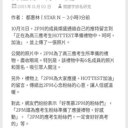
2013 年 11 月 02 日
關鍵字排名研究
作者： 都惠林 | STAR N – 2小時3分前
10月31日，2PM的成員燦盛通過自己的推特留言到
「正在為高三應考生HOTTEST準備禮物中。呵呵，
加油」，並上傳了一張照片。
公開的照片中，2PM為了高三應考生所準備的禮
物，盡收眼底。特別是，該禮物中有6名成員的照片
和簽名，吸引眾人關注。
另外，禮物上「2PM為大家應援，HOTTEST加油」
的留言，傳遞出2PM心念粉絲的心意，讓人倍感溫
暖。
對此，網友們紛紛表示「好羡慕2PM的粉絲們」，
「2PM還為應考生粉絲準備了應援禮物，好感
動」，「2PM的應考生粉絲們，一定會好好高考
的」等。