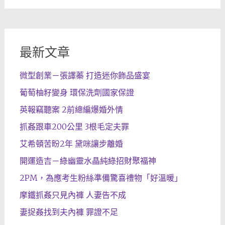
最新文章
微型創業－張譯蓁 打造迷你飾品盛宴
葡萄柚籽變身 環保洗劑國家保證
英報竊聽案 2前總編爆婚外情
抓姦跟車200公里 3根毛定夫罪
艾希頓苦盼2年 黛咪讓步離婚
開運造吉－綠幽靈水晶純綠招財聚福神
2PM，為應考生粉絲準備驚喜禮物「好溫暖」
摩鐵抓姦只見內褲 人妻告不成
妻捉姦找到夫內褲 罪證不足