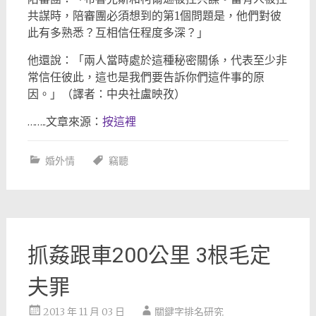
共謀時，陪審團必須想到的第1個問題是，他們對彼
此有多熟悉？互相信任程度多深？」
他還說：「兩人當時處於這種秘密關係，代表至少非
常信任彼此，這也是我們要告訴你們這件事的原
因。」（譯者：中央社盧映孜）
……..文章來源：
按這裡
婚外情
竊聽
抓姦跟車200公里 3根毛定
夫罪
2013 年 11 月 03 日
關鍵字排名研究