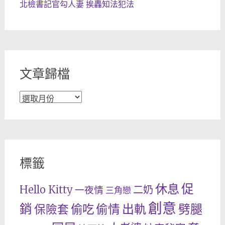
北檢書記官勾人妻 挨轟知法犯法
文章歸檔
文
章
歸
檔
標籤
休息
促
Hello Kitty
二奶
一夜情
三角戀
創意
銷
出軌
劈腿
偷吃
偷情
保險套