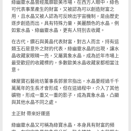
綠幽靈水晶曾經風靡歐美市場，在西方人眼中，綠色
可代表事業產生的財富，又被認為可以創造財富之
用，且水晶又被人認為可反映出宇宙機制，是由歷史
逐步創造而出，具有特殊力量，美麗顏色的水晶，例
如紫水晶、綠幽靈水晶，更有人特別去收藏。
在古代，鑽石與黃晶代表財富，對古人而言，持有這
類玉石是意外之財的代表，綠幽靈水晶的出現，讓水
晶收藏家眼睛一亮，又屬異象水晶，成為近年市場上
最受歡迎的收藏標的，多數歐美水晶收藏家都相當注
意。
崠屋寶石藝術坊董事長郭景宗指出，水晶要經過千千
萬萬年的生長才會形成，但在這過程中，介入了其他
礦物，形成一重又一重的影子，成為異象水晶，凸顯
與其他水晶不同之處。
主正財 帶來好運道
綠幽靈水晶又可稱為綠寶水晶，本身具有財富的頻